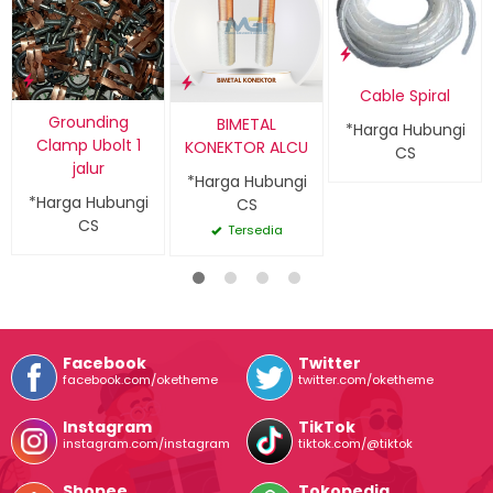
Cable Spiral
Grounding
BIMETAL
*Harga Hubungi
Clamp Ubolt 1
KONEKTOR ALCU
CS
jalur
*Harga Hubungi
*Harga Hubungi
CS
CS
Tersedia
Facebook
Twitter
facebook.com/oketheme
twitter.com/oketheme
Instagram
TikTok
instagram.com/instagram
tiktok.com/@tiktok
Shopee
Tokopedia