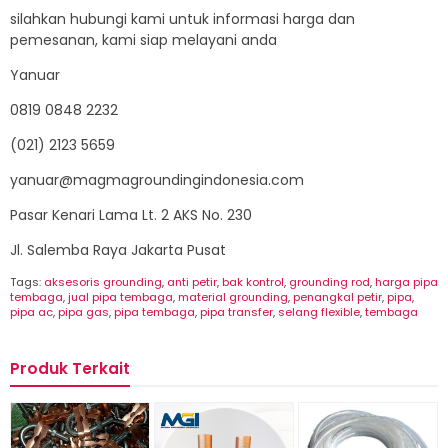
silahkan hubungi kami untuk informasi harga dan
pemesanan, kami siap melayani anda
Yanuar
0819 0848 2232
(021) 2123 5659
yanuar@magmagroundingindonesia.com
Pasar Kenari Lama Lt. 2 AKS No. 230
Jl. Salemba Raya Jakarta Pusat
Tags:
aksesoris grounding
,
anti petir
,
bak kontrol
,
grounding rod
,
harga pipa
tembaga
,
jual pipa tembaga
,
material grounding
,
penangkal petir
,
pipa
,
pipa ac
,
pipa gas
,
pipa tembaga
,
pipa transfer
,
selang flexible
,
tembaga
Produk Terkait